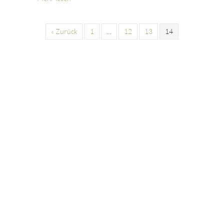
« Zurück
1
…
12
13
14