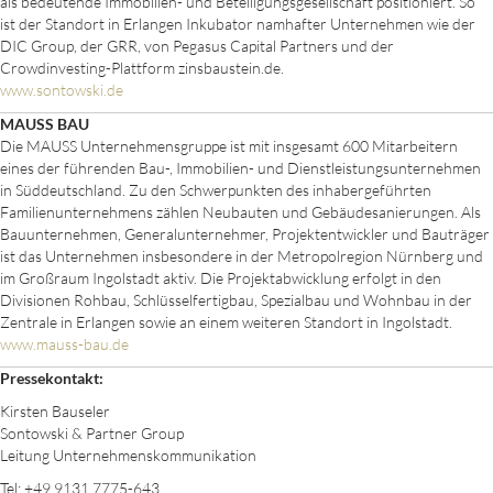
als bedeutende Immobilien- und Beteiligungsgesellschaft positioniert. So
ist der Standort in Erlangen Inkubator namhafter Unternehmen wie der
DIC Group, der GRR, von Pegasus Capital Partners und der
Crowdinvesting-Plattform zinsbaustein.de.
www.sontowski.de
MAUSS BAU
Die MAUSS Unternehmensgruppe ist mit insgesamt 600 Mitarbeitern
eines der führenden Bau-, Immobilien- und Dienstleistungsunternehmen
in Süddeutschland. Zu den Schwerpunkten des inhabergeführten
Familienunternehmens zählen Neubauten und Gebäudesanierungen. Als
Bauunternehmen, Generalunternehmer, Projektentwickler und Bauträger
ist das Unternehmen insbesondere in der Metropolregion Nürnberg und
im Großraum Ingolstadt aktiv. Die Projektabwicklung erfolgt in den
Divisionen Rohbau, Schlüsselfertigbau, Spezialbau und Wohnbau in der
Zentrale in Erlangen sowie an einem weiteren Standort in Ingolstadt.
www.mauss-bau.de
Pressekontakt:
Kirsten Bauseler
Sontowski & Partner Group
Leitung Unternehmenskommunikation
Tel: +49 9131 7775-643