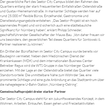
Der gewerbliche Part des Seetor City Campus bildet den Rahmen des
Quartiers entlang der stark frequentierten Einfallstraßen Ostendstraße
und Gustav-Heinemannstraße. In markanter Sichtlage werden hier auf
rund 25.000 m² flexible Büros, Einzelhandel, Gastronomie und
Dienstleistungsangebote entstehen. „Das Seetor-Projekt ist ein hoch
spannendes Projekt und wird sicherlich auch eine städtebauliche
Signifikanz für Nürnberg haben“, erklärt Philipp Schneider,
geschäftsführender Gesellschafter der Mauss Bau. „Von daher freuen wir
uns besonders, den gewerblichen Teil dieses Quartiers für Sontowski &
Partner realisieren zu können.“
Ein Drittel der Büroflächen im Seetor City Campus wurde bereits vor
Baubeginn vermietet. Neben dem Medizinischen Dienst der
Krankenkassen (MDK) und dem internationalen Business Center
Betreiber Regus wird die WTS Gruppe in das Nürnberger Quartier
einziehen. Mit der Lage an der Ostendstraße bietet das Quartier viele
Standortvorteile: Die unmittelbare Nähe zum Wöhrder See, eine
prominente Sichtlage und eine gute Anbindung an das Stadtzentrum über
die nahegelegene U-Bahn-Station „Nürnberg-Ostring“.
Gemeinschaftsprojekt dreier starker Partner
Der Seetor City Campus steht für ein zukunftsweisendes Konzept, in dem
Wohnen, Arbeiten, Einkaufen, Essen gehen und Freizeitaktivitäten