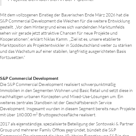
Mit dem vollzogenen Einstieg der Bayerischen Ende März 2026 hat die
S&P Commercial Development die Weichen für die weitere Entwicklung
gestellt. „Vor dem Hintergrund eines sich wandelnden Marktumfelds
sehen wir gerade jetzt attraktive Chancen für neue Projekte und
Kooperationen“, erklärt Niklas Kamm. „Ziel ist es, unsere etablierte
Marktposition als Projektentwickler in Süddeutschland weiter zu stärken
und das Wachstum auf einer stabilen, langfristig ausgerichteten Basis
fortzusetzen.“
S&P Commercial Development
Die S&P Commercial Development realisiert schwerpunktmäßig
Immobilien in den Segmenten Wohnen und Basic Retail und setzt diese in
nachhaltigen urbanen Konzepten und Mixed-Use-Lösungen um. Ein
weiteres zentrales Standbein ist der Geschäftsbereich Service
Development. Insgesamt wurden in diesem Segment bereits neun Projekte
mit über 180.000 m² Bruttogeschossfläche realisiert.
2017 als eigenständige, spezialisierte Beteiligung der Sontowski & Partner
Group und mehrerer Family Offices gegründet, bündelt die S&P
Commercial Development die über 40-jährige Expertise von S&P in den