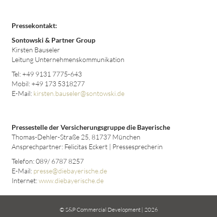
Pressekontakt:
Sontowski & Partner Group
Kirsten Bauseler
Leitung Unternehmenskommunikation
Tel: +49 9131 7775-643
Mobil: +49 173 5318277
E-Mail:
kirsten.bauseler@sontowski.de
Pressestelle der Versicherungsgruppe die Bayerische
Thomas-Dehler-Straße 25, 81737 München
Ansprechpartner: Felicitas Eckert | Pressesprecherin
Telefon: 089/ 6787 8257
E-Mail:
presse@diebayerische.de
Internet:
www.diebayerische.de
© S&P Commercial Development | 2026