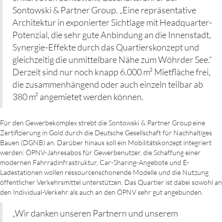
Sontowski & Partner Group. „Eine repräsentative
Architektur in exponierter Sichtlage mit Headquarter-
Potenzial, die sehr gute Anbindung an die Innenstadt,
Synergie-Effekte durch das Quartierskonzept und
gleichzeitig die unmittelbare Nähe zum Wöhrder See.“
Derzeit sind nur noch knapp 6.000 m² Mietfläche frei,
die zusammenhängend oder auch einzeln teilbar ab
380 m² angemietet werden können.
Für den Gewerbekomplex strebt die Sontowski & Partner Group eine
Zertifizierung in Gold durch die Deutsche Gesellschaft für Nachhaltiges
Bauen (DGNB) an. Darüber hinaus soll ein Mobilitätskonzept integriert
werden: ÖPNV-Jahresabos für Gewerbenutzer, die Schaffung einer
modernen Fahrradinfrastruktur, Car-Sharing-Angebote und E-
Ladestationen wollen ressourcenschonende Modelle und die Nutzung
öffentlicher Verkehrsmittel unterstützen. Das Quartier ist dabei sowohl an
den Individual-Verkehr als auch an den ÖPNV sehr gut angebunden.
„Wir danken unseren Partnern und unserem