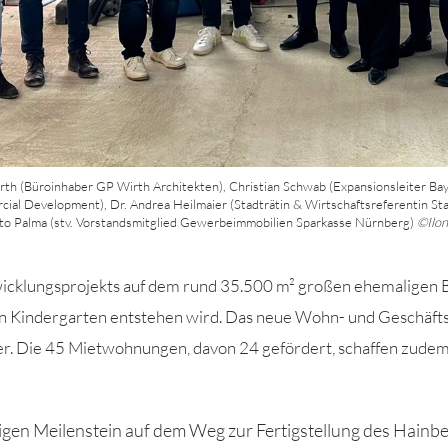
 Wirth (Büroinhaber GP Wirth Architekten), Christian Schwab (Expansionsleiter 
l Development), Dr. Andrea Heilmaier (Stadträtin & Wirtschaftsreferentin St
o Palma (stv. Vorstandsmitglied Gewerbeimmobilien Sparkasse Nürnberg)
©Ilo
twicklungsprojekts auf dem rund 35.500 m² großen ehemaligen 
 Kindergarten entstehen wird. Das neue Wohn- und Geschäftsh
r. Die
45
Mietwohnungen
, davon 24 gefördert,
schaffen zudem
igen Meilenstein auf dem Weg zur Fertigstellung des Hainber