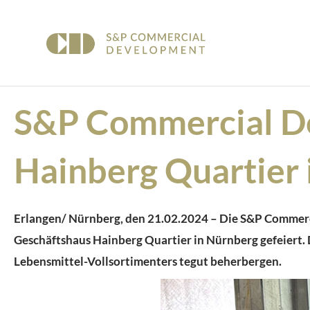
S&P Commercial Dev
Hainberg Quartier
Erlangen/
Nürnberg
, den
21
.
0
2
.
202
4
–
Die S&P Commerci
Geschäftshaus Hainberg Quartier in Nürnberg
gefeiert
.
Lebensmittel-Vollsortimenters tegut beherbergen.