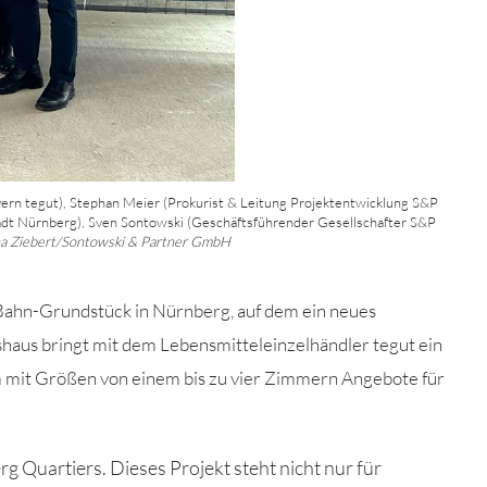
Bayern tegut), Stephan Meier (Prokurist & Leitung Projektentwicklung S&P
adt Nürnberg), Sven Sontowski (Geschäftsführender Gesellschafter S&P
na Ziebert/Sontowski & Partner GmbH
Bahn-Grundstück in Nürnberg, auf dem ein neues
aus bringt mit dem Lebensmitteleinzelhändler tegut ein
 mit Größen von einem bis zu vier Zimmern Angebote für
g Quartiers. Dieses Projekt steht nicht nur für