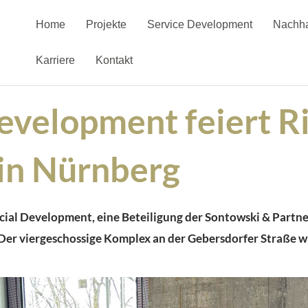
Home
Projekte
Service Development
Nachha
Karriere
Kontakt
elopment feiert Ric
 in Nürnberg
al Development, eine Beteiligung der Sontowski & Partn
 Der viergeschossige Komplex an der
Gebersdorfer
Straße
w