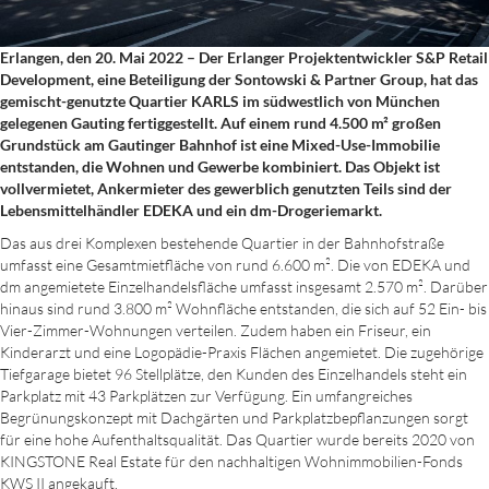
Erlangen, den 20. Mai 2022 – Der Erlanger Projektentwickler S&P Retail
Development, eine Beteiligung der Sontowski & Partner Group, hat das
gemischt-genutzte Quartier KARLS im südwestlich von München
gelegenen Gauting fertiggestellt. Auf einem rund 4.500 m² großen
Grundstück am Gautinger Bahnhof ist eine Mixed-Use-Immobilie
entstanden, die Wohnen und Gewerbe kombiniert. Das Objekt ist
vollvermietet, Ankermieter des gewerblich genutzten Teils sind der
Lebensmittelhändler EDEKA und ein dm-Drogeriemarkt.
Das aus drei Komplexen bestehende Quartier in der Bahnhofstraße
umfasst eine Gesamtmietfläche von rund 6.600 m². Die von EDEKA und
dm angemietete Einzelhandelsfläche umfasst insgesamt 2.570 m². Darüber
hinaus sind rund 3.800 m² Wohnfläche entstanden, die sich auf 52 Ein- bis
Vier-Zimmer-Wohnungen verteilen. Zudem haben ein Friseur, ein
Kinderarzt und eine Logopädie-Praxis Flächen angemietet. Die zugehörige
Tiefgarage bietet 96 Stellplätze, den Kunden des Einzelhandels steht ein
Parkplatz mit 43 Parkplätzen zur Verfügung. Ein umfangreiches
Begrünungskonzept mit Dachgärten und Parkplatzbepflanzungen sorgt
für eine hohe Aufenthaltsqualität. Das Quartier wurde bereits 2020 von
KINGSTONE Real Estate für den nachhaltigen Wohnimmobilien-Fonds
KWS II angekauft.