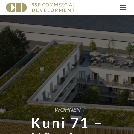
Na
WOHNEN
Kuni 71 –