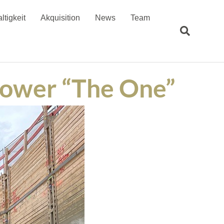
ltigkeit
Akquisition
News
Team
tower “The One”