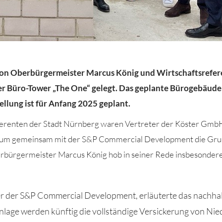
von Oberbürgermeister Marcus König und Wirtschaftsrefere
r Büro-Tower „The
One
“ gelegt
.
Das geplante Bürogebäude 
ellung ist für
Anfang 2025
geplant.
erenten der Stadt Nürnberg waren
Vertreter der Köster Gmb
 um gemeinsam mit der S&P Commercial Development die Grun
erbürgermeister Marcus König hob in seiner Rede insbesondere
er der S&P Commercial Development, erläuterte
das
nachhal
anlage werden
künftig
die
vollständige
Versickerung von Nie