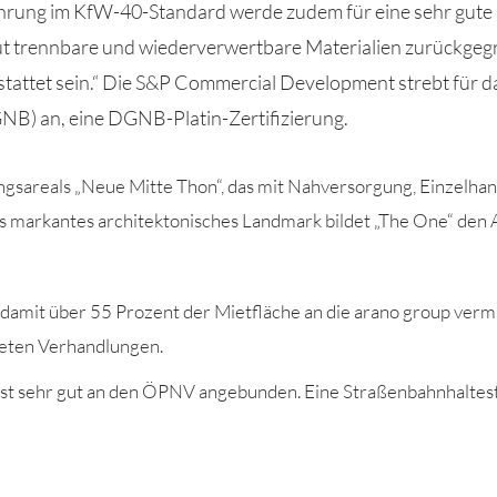
sführung im KfW-40-Standard werde zudem
für eine sehr gute
ut trennbare und wiederverwertbare Materialien zurückgegr
tattet sein.
“ Die S&P Commercial Development strebt für d
GNB)
an
, eine DGNB-Platin-Zertifizierung.
ngsareals „Neue Mitte Thon“, das mit Nahversorgung, Einzelhan
Als markantes architektonisches Landmark
bildet
„The
One
“ den 
damit über 55 Prozent der Mietfläche an die arano group vermi
reten Verhandlungen.
st sehr gut an den ÖPNV angebunden. Eine Straßenbahnhalteste