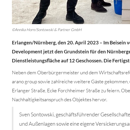
©Annika Horn/Sontowski & Partner GmbH
Erlangen/
Nürnberg
, de
n
2
0
.
April
202
3
–
Im Beisein 
Development jetzt den Grundstein für
den Nürnberge
Dienstleistungsfläche auf 12 Geschossen
.
Die Fertigst
Neben dem Oberbürgermeister und dem Wirtschaftsref
arano
group
sowie zahlreiche weitere Gäste
gekommen
,
Erlanger Straße, Ecke Forchheimer Straße
zu feiern
. Ob
Nachhaltigkeitsanspruch des Objektes hervor.
Sven Sontowski,
geschäftsführender
Gesellschaft
und Außenlagen sowie eine eigene Versickerungs