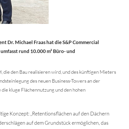
nt Dr. Michael Fraas hat die S&P Commercial
umfasst rund 10.000 m² Büro- und
H
, die den Bau realisieren
wird
,
und des künftigen Mieters
dsteinlegung des neuen Business-Towers an der
 d
ie kluge Flächennutzung und den hohen
tige Konzept: „
Retentionsflächen auf den Dächern
derschlägen auf dem Grundstück ermöglichen
, das