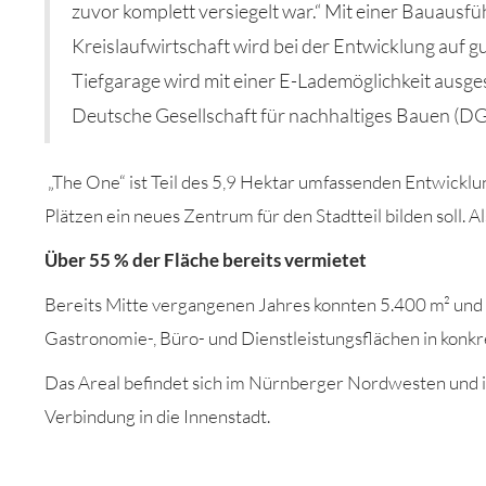
zuvor
komplett
versiegelt war.“ Mit einer Bauau
Kreislaufwirtschaft wird bei der Entwicklung
auf g
Tiefgarage wird mit einer E-Lademöglichkeit ausges
Deutsche Gesellschaft für
n
achhaltiges Bauen (D
„
The
One
“
ist Teil des 5,9 Hektar umfassenden Entwicklu
Plätzen ein neues Zentrum für den Stadtteil
bilden soll
. 
Über 55 % der Fläche bereits vermietet
Bereits Mitte vergangenen Jahres konnten 5.400 m² und 
Gastronomie-, Büro- und Dienstleistungsflächen in konk
Das Areal befindet sich im Nürnberger Nordwesten und i
Verbindung in die Innenstadt.