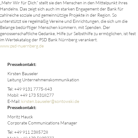
„Mehr Wir für Dich.“ stellt sie den Menschen in den Mittelpunkt ihres
Handelns. Das zeigt sich auch im starken Engagement der Bank für
zahlreiche soziale und gemeinnützige Projekte in der Region. So
unterstützt sie regelmäßig Vereine und Einrichtungen, die sich um die
Belange bedürftiger Menschen kümmern, mit Spenden. Der
genossenschaftliche Gedanke, Hilfe zur Selbsthilfe zu ermöglichen, ist fest
im Wertekatalog der PSD Bank Nürnberg verankert.
www.psd-nuernberg.de
Pressekontakt:
Kirsten Bauseler
Leitung Unternehmenskommunikation
Tel: +49 9131 7775-643
Mobil: +49 173 5318277
E-Mail:
kirsten.bauseler@sontowski.de
Pressekontakt:
Moritz Hauck
Corporate Communications Manager
Tel: +49 911 2385728