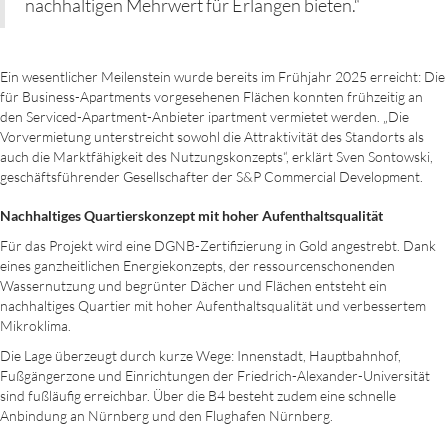
nachhaltigen Mehrwert für Erlangen bieten.“
Ein wesentlicher Meilenstein wurde bereits im Frühjahr 2025 erreicht: Die
für Business-Apartments vorgesehenen Flächen konnten frühzeitig an
den Serviced-Apartment-Anbieter ipartment vermietet werden. „Die
Vorvermietung unterstreicht sowohl die Attraktivität des Standorts als
auch die Markt­fähigkeit des Nutzungskonzepts“, erklärt Sven Sontowski,
geschäftsführender Gesellschafter der S&P Commercial Development.
Nachhaltiges Quartierskonzept mit hoher Aufenthaltsqualität
Für das Projekt wird eine DGNB-Zertifizierung in Gold angestrebt. Dank
eines ganzheitlichen Energiekonzepts, der ressourcenschonenden
Wassernutzung und begrünter Dächer und Flächen entsteht ein
nachhaltiges Quartier mit hoher Aufenthaltsqualität und verbessertem
Mikroklima.
Die Lage überzeugt durch kurze Wege: Innenstadt, Hauptbahnhof,
Fußgängerzone und Einrichtungen der Friedrich-Alexander-Universität
sind fußläufig erreichbar. Über die B4 besteht zudem eine schnelle
Anbindung an Nürnberg und den Flughafen Nürnberg.