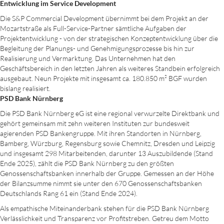
Entwicklung im Service Development
Die S&P Commercial Development übernimmt bei dem Projekt an der
Mozartstraße als Full-Service-Partner sämtliche Aufgaben der
Projektentwicklung - von der strategischen Konzeptentwicklung über die
Begleitung der Planungs- und Genehmigungsprozesse bis hin zur
Realisierung und Vermarktung. Das Unternehmen hat den
Geschäftsbereich in den letzten Jahren als weiteres Standbein erfolgreich
ausgebaut. Neun Projekte mit insgesamt ca. 180.850 m² BGF wurden
bislang realisiert.
PSD Bank Nürnberg
Die PSD Bank Nürnberg eG ist eine regional verwurzelte Direktbank und
gehört gemeinsam mit zehn weiteren Instituten zur bundesweit
agierenden PSD Bankengruppe. Mit ihren Standorten in Nürnberg,
Bamberg, Würzburg, Regensburg sowie Chemnitz, Dresden und Leipzig
und insgesamt 298 Mitarbeitenden, darunter 13 Auszubildende (Stand
Ende 2025), zählt die PSD Bank Nürnberg zu den größten
Genossenschaftsbanken innerhalb der Gruppe. Gemessen an der Höhe
der Bilanzsumme nimmt sie unter den 670 Genossenschaftsbanken
Deutschlands Rang 61 ein (Stand Ende 2024).
Als empathische Miteinanderbank stehen für die PSD Bank Nürnberg
Verlässlichkeit und Transparenz vor Profitstreben. Getreu dem Motto